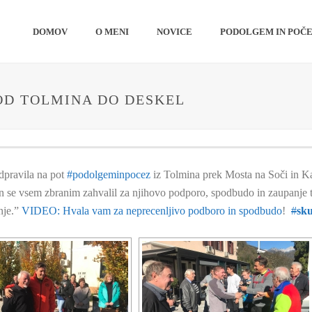
DOMOV
O MENI
NOVICE
PODOLGEM IN POČ
OD TOLMINA DO DESKEL
dpravila na pot
#
podolgeminpocez
iz Tolmina prek Mosta na Soči in K
 in se vsem zbranim zahvalil za njihovo podporo, spodbudo in zaupanj
nje.”
VIDEO: Hvala vam za neprecenljivo podboro in spodbudo
!
#
sk