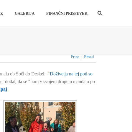
EZ
GALERIJA
FINANČNI PRISPEVEK
Print
Email
anala ob Soči do Deskel. “
Doživetja na tej poti so
e ter dodal, da se “bom v svojem drugem mandatu po
upaj