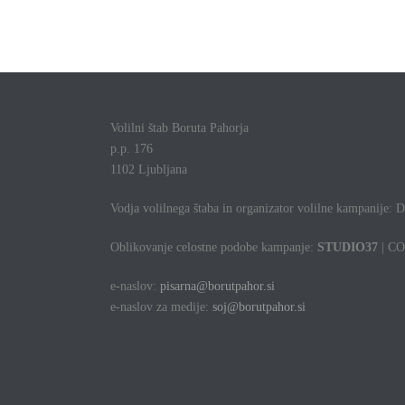
Volilni štab Boruta Pahorja
p.p. 176
1102 Ljubljana
Vodja volilnega štaba in organizator volilne kampanije:
Oblikovanje celostne podobe kampanje:
STUDIO
37
| C
e-naslov:
pisarna@borutpahor.si
e-naslov za medije:
soj@borutpahor.si